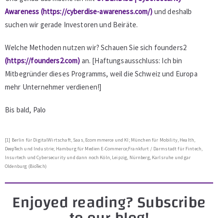
Awareness
(https://cyberdise-awareness.com/)
und deshalb
suchen wir gerade Investoren und Beiräte.
Welche Methoden nutzen wir? Schauen Sie sich founders2
(https://founders2.com)
an. [Haftungsausschluss: Ich bin
Mitbegründer dieses Programms, weil die Schweiz und Europa
mehr Unternehmer verdienen!]
Bis bald, Palo
[1] Berlin für DigitalWirtschaft, Saas, Ecommmerce und KI; München für Mobility, Health,
DeepTech und Industrie; Hamburg für Medien E-Commerce;Frankfurt / Darmstadt für Fintech,
Insurtech und Cybersecurity und dann noch Köln, Leipzig, Nürnberg, Karlsruhe und gar
Oldenburg (BioTech)
Enjoyed reading? Subscribe