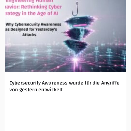
s
f
i
e
l
d
e
m
p
t
y
Cybersecurity Awareness wurde für die Angriffe
von gestern entwickelt
.