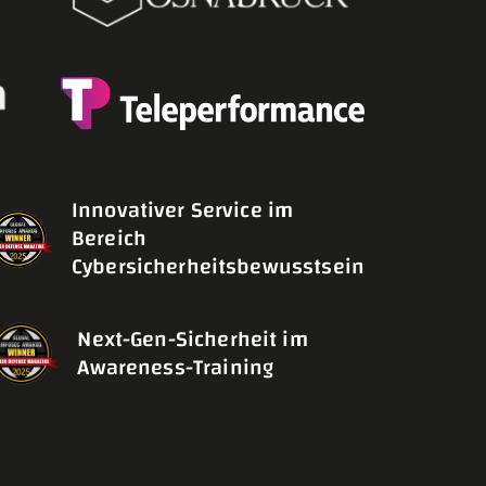
m oder
Innovativer Service im
Bereich
tarbeiter
Cybersicherheitsbewusstsein
ulung oder
s (LMS) erstellt
Next-Gen-Sicherheit im
Awareness-Training