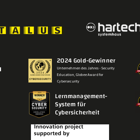
Schulungsdiplo
Zertifikat
2024 Gold-Gewinner
N
E-Learning-Zertifikate können vom Mi
Unternehmen des Jahres - Security
Education, Globee Award for
entweder direkt im Rahmen einer Sch
Cybersecurity
innerhalb des Lernmanagementsystem
und ausgedruckt werden.
Lernmanagement-
System für
Cybersicherheit