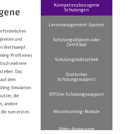
Kompetenzbezogene
gene
Schulungen
Lernmanagement-System
erforderlichen
gkeiten und
Schulungsdiplom oder
Zertifikat
len Wettkampf
king-Profil eines
Schulungsbibliothek
atisch mehrere
stellen. Das
Statischer
Schulungssupport
 auf dem
shing-Simulation.
Offline-Schulungssupport
utzer, die
n, andere
Microlearning-Module
, die zum ersten
Video-Anpassung