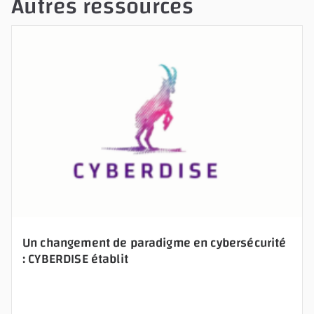
Autres ressources
a
v
e
t
h
i
s
f
i
e
l
d
Un changement de paradigme en cybersécurité
e
: CYBERDISE établit
m
p
t