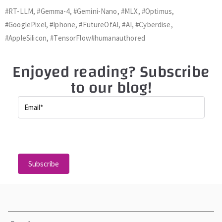
#RT-LLM, #Gemma-4, #Gemini-Nano, #MLX, #Optimus,
#GooglePixel, #Iphone, #FutureOfAI, #AI, #Cyberdise,
#AppleSilicon, #TensorFlow#humanauthored
Enjoyed reading? Subscribe
to our blog!
P
l
e
a
s
e
l
e