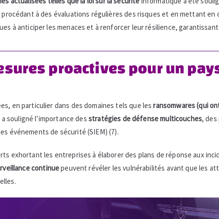
es actualisées telles que la loi sur la sécurité
informatique a été souli
n procédant à des évaluations régulières des risques et en mettant en 
es à anticiper les menaces et à renforcer leur résilience, garantissant 
Mesures proactives pour un pa
es, en particulier dans des domaines tels que les
ransomwares
(qui o
65 a souligné l’importance des
stratégies de défense multicouches
, des
des événements de sécurité (SIEM) (7).
rts exhortant les entreprises à élaborer des plans de réponse aux inci
rveillance continue
peuvent révéler les vulnérabilités avant que les att
elles.