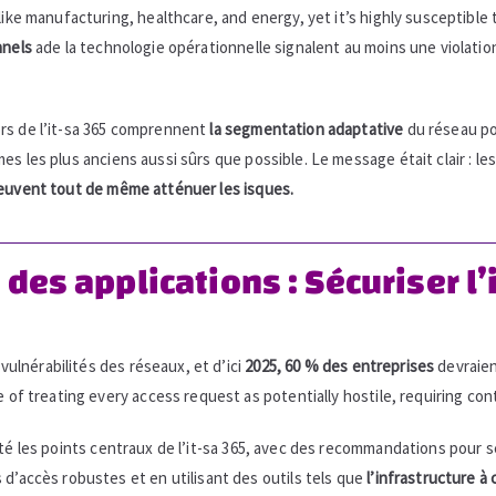
like manufacturing, healthcare, and energy, yet it’s highly susceptible 
nnels
ade la technologie opérationnelle signalent au moins une violation
ors de l’it-sa 365 comprennent
la segmentation adaptative
du réseau pou
es les plus anciens aussi sûrs que possible. Le message était clair : 
peuvent tout de même atténuer les isques.
des applications : Sécuriser l’
 vulnérabilités des réseaux, et d’ici
2025, 60 % des entreprises
devraien
e of treating every access request as potentially hostile, requiring con
té les points centraux de l’it-sa 365, avec des recommandations pour 
 d’accès robustes et en utilisant des outils tels que
l’infrastructure à 