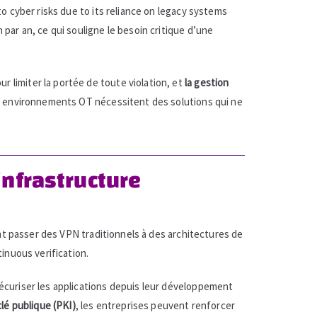
to cyber risks due to its reliance on legacy systems
 par an, ce qui souligne le besoin critique d’une
r limiter la portée de toute violation, et
la gestion
les environnements OT nécessitent des solutions qui ne
infrastructure
t passer des VPN traditionnels à des architectures de
tinuous verification.
sécuriser les applications depuis leur développement
clé publique (PKI)
, les entreprises peuvent renforcer