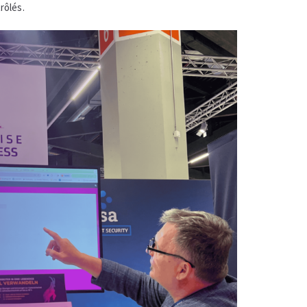
rôlés.