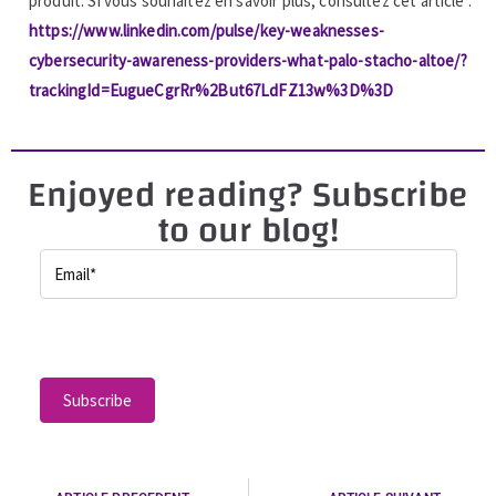
produit. Si vous souhaitez en savoir plus, consultez cet article :
https://www.linkedin.com/pulse/key-weaknesses-
cybersecurity-awareness-providers-what-palo-stacho-altoe/?
trackingId=EugueCgrRr%2But67LdFZ13w%3D%3D
Enjoyed reading? Subscribe
to our blog!
P
l
e
a
s
e
l