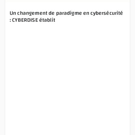
t
y
Un changement de paradigme en cybersécurité
: CYBERDISE établit
.