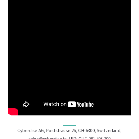
Cyberdise AG, Poststrasse 26, CH-6300, Switzerland,
sales@cyberdise.io
, UID: CHE-281.405.790