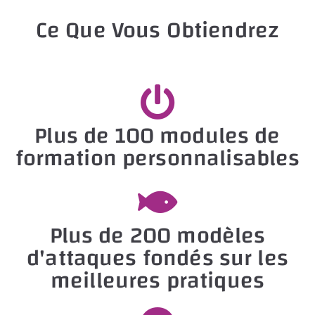
l
Ce Que Vous Obtiendrez
e
a
v
e
t
h
Plus de 100 modules de
i
formation personnalisables
s
f
i
e
Plus de 200 modèles
l
d'attaques fondés sur les
d
meilleures pratiques
e
m
p